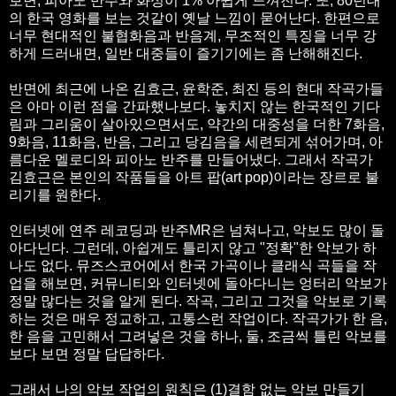
보면, 피아노 반주와 화성이 1% 아쉽게 느껴진다. 또, 80년대
의 한국 영화를 보는 것같이 옛날 느낌이 묻어난다. 한편으로
너무 현대적인 불협화음과 반음계, 무조적인 특징을 너무 강
하게 드러내면, 일반 대중들이 즐기기에는 좀 난해해진다.
반면에 최근에 나온 김효근, 윤학준, 최진 등의 현대 작곡가들
은 아마 이런 점을 간파했나보다. 놓치지 않는 한국적인 기다
림과 그리움이 살아있으면서도, 약간의 대중성을 더한 7화음,
9화음, 11화음, 반음, 그리고 당김음을 세련되게 섞어가며, 아
름다운 멜로디와 피아노 반주를 만들어냈다. 그래서 작곡가
김효근은 본인의 작품들을 아트 팝(art pop)이라는 장르로 불
리기를 원한다.
인터넷에 연주 레코딩과 반주MR은 넘쳐나고, 악보도 많이 돌
아다닌다. 그런데, 아쉽게도 틀리지 않고 "정확"한 악보가 하
나도 없다. 뮤즈스코어에서 한국 가곡이나 클래식 곡들을 작
업을 해보면, 커뮤니티와 인터넷에 돌아다니는 엉터리 악보가
정말 많다는 것을 알게 된다. 작곡, 그리고 그것을 악보로 기록
하는 것은 매우 정교하고, 고통스런 작업이다. 작곡가가 한 음,
한 음을 고민해서 그려넣은 것을 하나, 둘, 조금씩 틀린 악보를
보다 보면 정말 답답하다.
그래서 나의 악보 작업의 원칙은 (1)결함 없는 악보 만들기