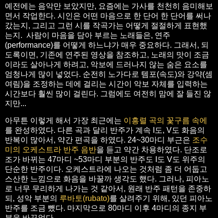
예전에는 음악만 보았지만, 요즘에는 가사를 천천히 음미해보
면서 작업한다. 시인은 어떤 마음으로 한 단어 한 단어를 써나
갔는지, 그리고 그런 시를 작곡가는 어떻게 절절하게 표현했
는지. 사람이 마음을 담아 부르는 노래들은, 연주
(performance)를 어떻게 하느냐가 매우 중요하다. 그래서, 되
도록이면, 기존에 연주된 영상을 참조하고, 노래의 맛이 조금
이라도 살아나게 하려고, 악보에 드러나지 않는 숨은 요소를
엄청나게 많이 넣었다. 순전히 노가다로 템포(속도)와 강약(셈
여림)을 조정하는 데에 걸리는 시간이 악보 자체를 입력하는
시간보다 훨씬 많이 걸린다. 그럼에도 여전히 맘에 잘 들진 않
지만...
아무튼 이렇게 해서 가장 최근에는
이흥렬 곡의 꽃구름 속에
를 완성하였다. 다른 곡과 달리 반주가 계속 I도, V도 화음의
반복이 많아서, 약간 편곡을 하였다. 24~30마디 부근은
조수
미의 오케스트라 반주 음반
을 듣고 약간 차용하였다. 단조로
조가 바뀌는 47마디 ~53마디 부분의 반주도 I도 V도 위주의
단순한 반주이다. 오케스트라에 나오는 것처럼 좀 더 어둡고
스산한 느낌으로 화음을 바꿀까 생각도 했다. 그러나, 피아노
로 너무 무리하게 나가는 것 같아서, 원래 반주 패턴을 존중하
되, 성악 부분의
루바토(rubato)
를 살려주기 위해, 있던 피아노
반주를 조금 뺐다. 마지막으로 80마디 이후 4마디의 종지 부
분을 바꾸었다.