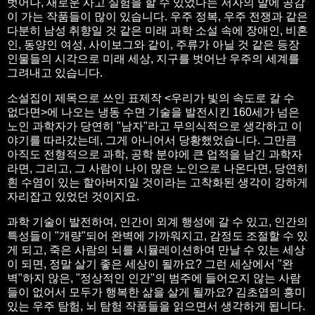
벗어나, 새로운 사고 실험을 할 수 있었다는 저자의 말에 공감
이 가는 작품들이 많이 있습니다. 우주 정복, 우주 전쟁과 같은
다분히 남성 취향일 것 같은 미래 과학 소설 속에 장애인, 비혼
인, 동양인 여성, 사이보그와 같이, 주류가 아닐 것 같은 등장
인물들의 시각으로 미래 세상, 지구를 벗어난 우주의 세계를
그려내고 있습니다.
소설집이 제목으로 쓰인 표제작 <우리가 빛의 속도로 갈 수
없다면>에 나오는 냉동 수면 기술을 발전시킨 160세가 넘은
노인 과학자가 당연히 "남자"라고 무의식적으로 생각하고 이
야기를 따라갔는데, 그게 아니어서 당황했었습니다. 그만큼
아직도 전형적으로 과학, 공학 분야에 큰 업적을 남긴 과학자
라면, 그리고, 그 사람이 나이 많은 노인으로 나온다면, 당연히
흰 수염이 있는 할아버지일 것이라는 고착화된 생각이 강하게
자리잡고 있었던 것이지요.
과학 기술이 발전하여, 인간이 외계 행성에 갈 수 있고, 인간의
특성들이 "개량"되어 완벽에 가까워지고, 감정도 조절할 수 있
게 되고, 죽은 사람의 뇌를 시뮬레이션하여 만날 수 있는 세상
이 되면, 정말 살기 좋은 세상이 될까요? 그런 세상에서 "완
벽"하지 않은, "정상적인 인간"의 범주에 들어오지 않는 사람
들이 없어서 모두가 행복한 삶을 살게 될까요? 김초엽의 흥미
있는 우주 탐험, 뇌 탐험 작품들을 읽으면서 생각하게 됩니다.