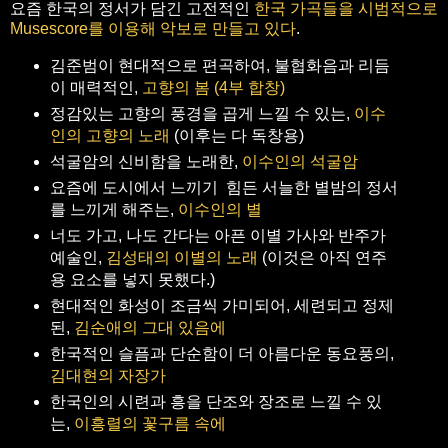
요즘 한국의 정서가 담긴 고전적인
한국 가곡들을 시범적으로
Musescore를 이용해 악보로 만들고 있다
.
김준범이 현대적으로 편곡하여, 불협화음과 리듬
이 매력적인,
고향의 봄 (4부 합창)
정감있는 고향의 풍경을 곱게 느낄 수 있는,
이수
인의 고향의 노래
(이후는 다 독창용)
석굴암의 신비함을 노래한,
이수인의 석굴암
요즘에 도시에서 느끼기 힘든 서늘한 별밤의 정서
를 느끼게 해주는,
이수인의 별
너도 가고, 나도 간다는 아픈 이별 가사와 반주가
예술인,
김성태의 이별의 노래
(이것은 아직 연주
용 요소를 넣지 못했다.)
현대적인 화성이 조금씩 가미되어, 세련되고 정제
된,
김순애의 그대 있음에
한국적인 슬픔과 단순함이 더 아름다운 동요풍의,
김대현의 자장가
한국인의 시련과 흥을 단조와 장조로 느낄 수 있
는,
이흥렬의 꽃구름 속에