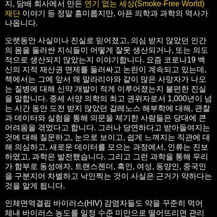
지, 담배 회사에서 만든
연기 없는 세상(Smoke-Free World)
재단
이야기 등 정말 흥미롭지만, 아픈 의학과 과학의 역사가
나옵니다.
오랫동안 사실이나 진실로 믿어졌고, 의심 받지 않았던 인간
의 몸을 둘러싼 지식들이 어떻게 잘못 생산되거나, 또는 의도
적으로 생산되지 않았는지 이야기합니다. 요즘 코로나19 백
신의 지적 재산권 면제를 둘러싸고 논란이 계속되고 있는데,
책에서는 그에 앞서 왜 말라리아와 같이 많은 사망자가 나오
는 질병에 대해 신약 개발이 적게 이루어졌는지 불편한 진실
을 말합니다. 중세 서양 의학의 최고 권위자로서 1,000년이 넘
는 시간 동안 도전 받지 않았던 갈레노스 해부학에 대해, 관찰
과 데이터와 실험을 통해 의문을 제기한 사람들은 당대에 큰
어려움을 겪었다고 합니다. 그러나 당연하다고 받아들여지는
것에 대해 질문하고, 눈으로 보이고, 쉽게 느껴지는 직관에 대
해 의심하고, 새로운 데이터를 모으는 과정에서, 인류는 진보
하였고, 과학은 발전했습니다. 그리고 그런 과학을 통해 우리
가 함부로 동성애자, 트랜스젠더, 흑인, 여성, 동양인, 중국인
을 구분지어 차별하고 낙인찍는 것이 사실은 근거가 약하다는
것을 알게 됩니다.
인체면역결핍 바이러스(HIV) 감염자들도 약을 꾸준히 먹어
체내 바이러스 농도를 일정 수준 미만으로 떨어뜨리면 관리