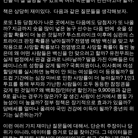
간을 더 잘 설명할 수 있도록 여러 학문들이 만난다고나 할까.
책은 상당히 재미있다. 다음과 같은 질문들을 생각해보자.
로또 1등 당첨자가 나온 곳에서는 다음에도 당첨자가 또 나올
까? 지금까지 슛을 많이 넣은 농구 선수는 다음 번에 슛을 성
공할 확률이 더 높은 것일까? 투스트라이크 이후에 심판의 스
트라이크 판정 확률은 낮아질까? 전염병 예방 백신을 맞고 부
작용으로 사망할 확률보다 전염병으로 사망할 확률이 훨씬 높
은데 왜 어떤 사람들은 백신을 안 맞으려고 할까? 유전무죄는
실제 법정에서 판결 결과로 나타날까? 딸을 가진 아빠들은 더
페미니스트 성향을 갖게 될까? 국회의원이나, 이사회에 여성
할당제를 실시하면 능력이 안 되는 여성들이 더 등용될까? 월
드컵 기간에는 심장 마비로 인한 사망률이 더 높아질까? 1인1
투표를 통해 부자와 가난한 사람들이 모두 동등한 참정권을
갖게 된 것일까? 왜 백화점/인터넷 할인가는 9,900원과 같은
9로 끝나는 경우가 많은가? 잘 생긴 사람이 선거에서 뽑힐 가
능성이 더 높을까? 정부 정책은 장기적으로 효과가 있을까?
담배세를 얼마나 올려야 국민 건강에 이득이 될까? 중년의 위
기는 실존하는가?
이런 여러 가지 재미난 질문들에 대해서, 단순히 주장이나 당
위가 아니라, 데이터를 증거로 답을 찾아간다. 그 데이터들은