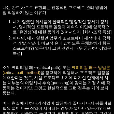
나는 간트 차트로 표현되는 전통적인 프로젝트 관리 방법이
잘 작동하지 않는 이유가
내가 일했던 회사들이 한국적인/동양적인 정서가 강해
서, 명시적인 프로젝트 일정과 계획의 이면에 암묵적으
로 "유연성"에 대한 동의가 있어서인지 [회사/조직 특성]
아니면, 내가 일했던 업무가 소프트웨어 제작이나, 공학
적 개발과 달리, 비교적 손에 잡히도록 구체화하기 힘든
소프트한(?) 업무여서 그런 것인지 매우 궁금하다. [업무
특성]
소위 크리티컬 패스(critical path), 또는
크리티컬 패스 방법론
(critical path method)
을 정교하게 적용해서 프로젝트 일정을
예측한다는 것도, 사실 프로젝트 초기에 디자인 단계에서 하
는 대부분의 어림치나 추측(guessing)이 맞다는 가정 하에 작
동하는 것이지만, 그것도 현실적으로 그런 경우는 거의 보지
못했다.
어디 현실에서 하나의 작업이 깔끔하게 끝나서 다시 뒤돌아볼
필요 없이 다음 작업이 시작되는 경우가 얼마나 있는가? 계속
반복하고, 검증하고, 돌아가고, 피드백 받고, 보완하고, 그것에