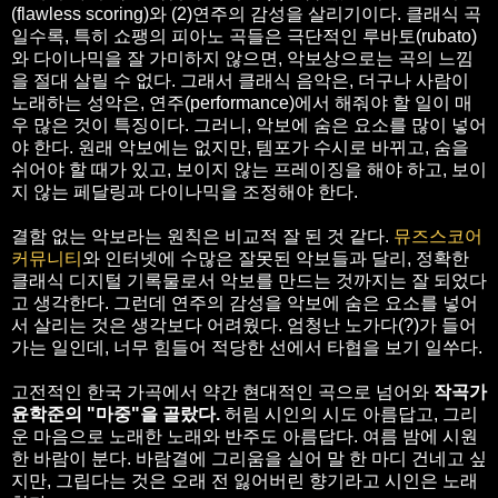
(flawless scoring)와 (2)연주의 감성을 살리기이다. 클래식 곡
일수록, 특히 쇼팽의 피아노 곡들은 극단적인 루바토(rubato)
와 다이나믹을 잘 가미하지 않으면, 악보상으로는 곡의 느낌
을 절대 살릴 수 없다. 그래서 클래식 음악은, 더구나 사람이
노래하는 성악은, 연주(performance)에서 해줘야 할 일이 매
우 많은 것이 특징이다. 그러니, 악보에 숨은 요소를 많이 넣어
야 한다. 원래 악보에는 없지만, 템포가 수시로 바뀌고, 숨을
쉬어야 할 때가 있고, 보이지 않는 프레이징을 해야 하고, 보이
지 않는 페달링과 다이나믹을 조정해야 한다.
결함 없는 악보라는 원칙은 비교적 잘 된 것 같다.
뮤즈스코어
커뮤니티
와 인터넷에 수많은 잘못된 악보들과 달리, 정확한
클래식 디지털 기록물로서 악보를 만드는 것까지는 잘 되었다
고 생각한다. 그런데 연주의 감성을 악보에 숨은 요소를 넣어
서 살리는 것은 생각보다 어려웠다. 엄청난 노가다(?)가 들어
가는 일인데, 너무 힘들어 적당한 선에서 타협을 보기 일쑤다.
고전적인 한국 가곡에서 약간 현대적인 곡으로 넘어와
작곡가
윤학준의 "마중"을 골랐다.
허림 시인의 시도 아름답고, 그리
운 마음으로 노래한 노래와 반주도 아름답다. 여름 밤에 시원
한 바람이 분다. 바람결에 그리움을 실어 말 한 마디 건네고 싶
지만, 그립다는 것은 오래 전 잃어버린 향기라고 시인은 노래