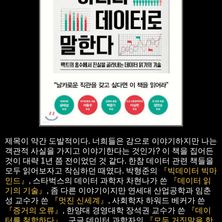
제목이 약간 도발적이다. 너희들은 감으로 이야기하지만 나는
객관적 사실을 가지고 이야기한다는 것인가? 이 책을 집어든
것이 대략 1년 쯤 전이었던 것 같다. 한참 데이터 관련 책들을
모두 읽어보자고 작심하던 때였다. 박형준의
『빅데이터 빅마
인드』
, 스타벅스의 데이터 과학자 차현나가 쓴
『데이터 읽
기의 기술』
, 좀 다른 이야기이지만 연세대 산업공학과 임춘
성 교수가 쓴
『멋진 신세계』
, 사회학자 하워드 베커가 쓴
『증거의 오류』
, 한양대 경영대학 장석권 교수가 쓴
『데이
터를 철학하다』
, 구글 데이터 과학자의
『모두 거짓말을 한