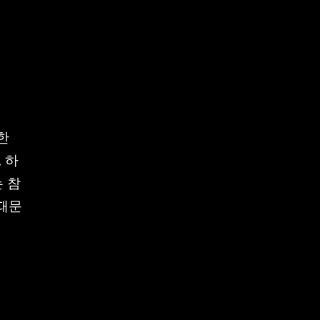
한
 하
는 참
 때문