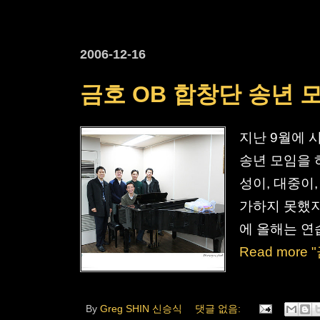
2006-12-16
금호 OB 합창단 송년 
지난 9월에 
송년 모임을 
성이, 대중이,
가하지 못했지
에 올해는 연습
Read more
By
Greg SHIN 신승식
댓글 없음: