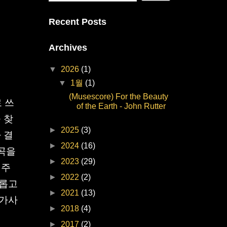
Recent Posts
Archives
▼
2026
(1)
▼
1월
(1)
(Musescore) For the Beauty
로 쓰
of the Earth - John Rutter
 찾
►
2025
(3)
 결
►
2024
(16)
 곡을
►
2023
(29)
연주
►
2022
(2)
이롭고
►
2021
(13)
 가사
►
2018
(4)
►
2017
(2)