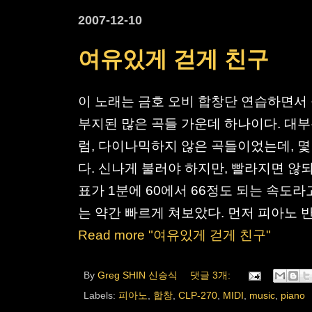
2007-12-10
여유있게 걷게 친구
이 노래는 금호 오비 합창단 연습하면서
부지된 많은 곡들 가운데 하나이다. 대
럼, 다이나믹하지 않은 곡들이었는데, 몇
다. 신나게 불러야 하지만, 빨라지면 않
표가 1분에 60에서 66정도 되는 속도라
는 약간 빠르게 쳐보았다. 먼저 피아노 반주 
Read more "여유있게 걷게 친구"
By
Greg SHIN 신승식
댓글 3개:
Labels:
피아노
,
합창
,
CLP-270
,
MIDI
,
music
,
piano