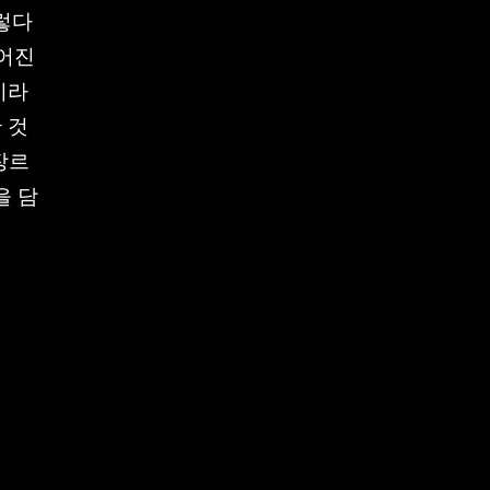
렇다
들어진
이라
 것
장르
을 담