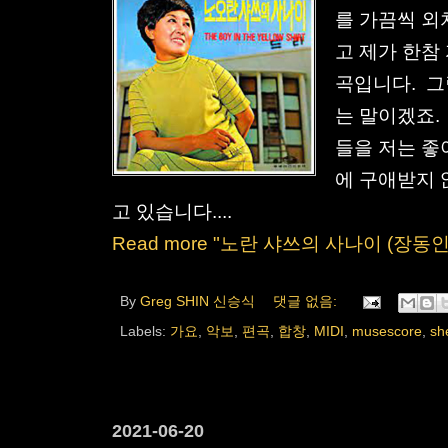
를 가끔씩 외
고 제가 한참
곡입니다. 그
는 말이겠죠.
들을 저는 좋아
에 구애받지 
고 있습니다....
Read more "노란 샤쓰의 사나이 (장동인
By
Greg SHIN 신승식
댓글 없음:
Labels:
가요
,
악보
,
편곡
,
합창
,
MIDI
,
musescore
,
sh
2021-06-20