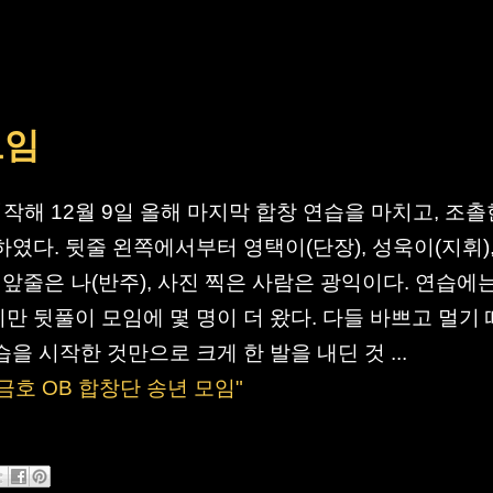
모임
시작해 12월 9일 올해 마지막 합창 연습을 마치고, 조촐
하였다. 뒷줄 왼쪽에서부터 영택이(단장), 성욱이(지휘),
 앞줄은 나(반주), 사진 찍은 사람은 광익이다. 연습에
만 뒷풀이 모임에 몇 명이 더 왔다. 다들 바쁘고 멀기
을 시작한 것만으로 크게 한 발을 내딘 것 ...
 "금호 OB 합창단 송년 모임"