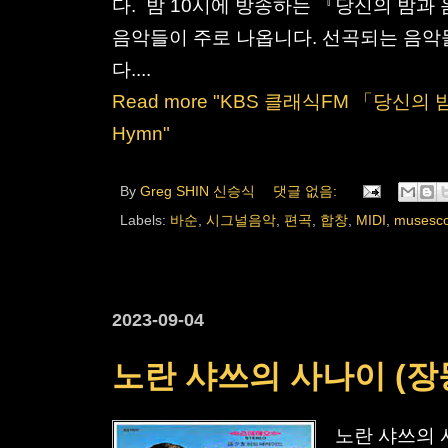
다. 밤 10시에 방송하는 『당신의 밤과
음악들이 주로 나옵니다. 선곡되는 음악
다....
Read more "KBS 클래식FM 「당신의 
Hymn"
By
Greg SHIN 신승식
댓글 없음:
Labels:
바순
,
시그널음악
,
편곡
,
합창
,
MIDI
,
musesc
2023-09-04
노란 샤쓰의 사나이 (장
노란 샤쓰의 