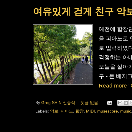
여유있게 걷게 친구 악
예전에 합창단
을 피아노로 
로 입력하였다
걱정하는 아내
오늘을 살아가
구 - 돈 베지그 b
Read mor
By
Greg SHIN 신승식
댓글 없음:
Labels:
악보
,
피아노
,
합창
,
MIDI
,
musescore
,
music