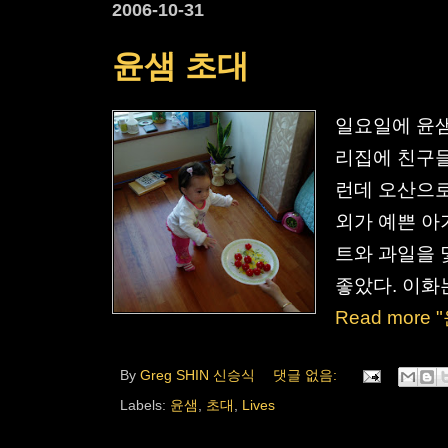
2006-10-31
윤샘 초대
일요일에 윤샘
리집에 친구들
런데 오산으로
외가 예쁜 아
트와 과일을 
좋았다. 이화
Read more
By
Greg SHIN 신승식
댓글 없음:
Labels:
윤샘
,
초대
,
Lives