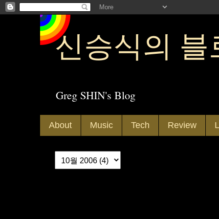
신승식의 블
Greg SHIN's Blog
About
Music
Tech
Review
L