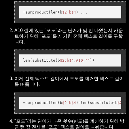
=sumproduct(len(b
$2
:b
$4
) ...
A10 셀에 있는 "포도"라는 단어가 몇 번 나왔는지 카운
트하기 위해 "포도"를 제거한 전체 텍스트 길이를 구합
니다.
len(substitute(b
$2
:b
$4
,
A10
,
""
))
이제 전체 텍스트 길이에서 포도를 제거한 텍스트 길이
를 빼줍니다.
=sumproduct(len(b
$2
:b
$4
)-len(substitute(b
$2
:b
$
"포도"라는 단어가 나온 횟수(빈도)를 계산하기 위해 방
금 뺀 값 전체를 "포도" 텍스트 길이로 나눠줍니다.