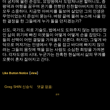
더 궁지에 몰린 준성도, 요양원에서 도망쳐나온 할머니도, 증
평댁과 여행을 꿈꾸며 온기를 전했던 진천할아버지의 인생도
모두 소중하다. 지금껏 아버지를 돌보며 살았던 그의 인생은
무엇이었는지 준성이 묻는다. 벼량 끝에 몰려 뉴스에 나올 만
한 결정을 한 그들에게 누가 돌을 던지겠는가?
신도, 국가도, 의료 기술도, 법에서도 도와주지 않는 엉망진창
인 삶의 위기에 빠진 이웃들이 어떻게 어떻게 손을 잡았다. 그
들의 선택이 어떤 결말을 가져올지 모른다. 하지만, 그렇게 바
닥으로 꺼져가는 인생에서 두 손을 잡고 바다에 빠지지 않으
려는 그들의 몸짓에 책을 읽는 사람도 소심한 희망을 가져본
다. 각자도생의 시대, 누군가는 잔혹한 현실에서 삶의 무게를
오롯이 혼자 짊어지고 간다.
Like Button Notice
(
view
)
Greg SHIN 신승식
댓글 없음:
공유