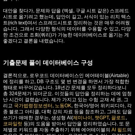
대안을 찾다가, 문제와 답을 (엑셀, 구글 시트 같은) 스프레드
시트로 옮기려고 했는데, 답안이 길고, 서식이 있는 리치 텍스
트(rich text)여서 스프레드시트로 정리하는 것은 매우 어려웠
습니다. 그래서 다양한 형식의 데이터를 수용할 수 있고, 다양
한 조건으로 조회(쿼리)가 가능한 데이터베이스로 옮기는 게
좋겠다고 결론을 내렸습니다.
기출문제 풀이 데이터베이스 구성
결론적으로, 로우코드 데이터베이스인 에어테이블(Airtable)
에 정리를 하고, DB 구조도 몇 번 변경을 하면서 가장 적합한
형태로 바꾸어갔습니다. 18년간 문제를 모두 정리하다보니
총 324문제가 되더군요. 이것들의 답안을 정리하는 데에 엄청
난 시간이 걸렸습니다. 제가 가지고 있는 수험 교재 세 권, 그
리고
국가법령정보센터
,
노동OK
, 한국어/영어 위키피디아, 각
종 블로그 아티클, 대학 강의 자료 등을 참조하고, 그래도 답을
쓰기가 애매한 경우는, 생성형 AI(
제미나이
,
챗GPT
,
끌로드
,
코파일럿
등)의 도움을 받아서 답안을 정리하였습니다. 또 문
제별로 키워드를 자동 추출하기 위해 에어테이블의
AI 필드
의