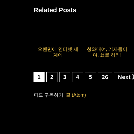
Related Posts
오랜만에 인터넷 세
청와대여, 기자들이
계에
여, 쑈를 하라!
1
2
3
4
5
26
Next
피드 구독하기:
글 (Atom)