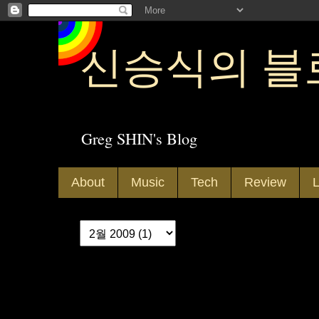
신승식의 블
Greg SHIN's Blog
About
Music
Tech
Review
L