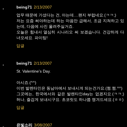
being71
2/13/2007
업무 때문에 가셨다는 건, 아는데....왠지 부럽네요.(ㅋㅋ;)
저는 요즘 써야하는데 하는 마음만 급해서, 조금 지쳐하고 있
는데, 다음에 사진 올려주실거죠.
오늘은 힘내서 열심히 시나리오 써 보겠습니다. 건강하게 다
녀오세요. 파이팅!
답글
being71
2/13/2007
St. Valentine's Day.
아시죠.(^^)
이번 발렌타인은 동남아에서 보내시게 되는건가요.(쩜.쩜.^^)
그곳에는, 한국에서와 같은 발렌타인day는 없겠지요.(ㅋㅋ;)
허나, 즐겁게 보내시구요. 초코릿도 하나쯤 챙겨드세요.(ㅎㅎ)
답글
은빛소리
3/08/2007