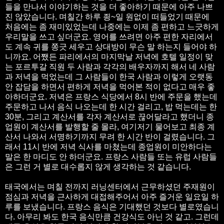
들을 만나서 이야기하는 것을 더 좋아하기 때문에 아주 나쁘
진 않았습니다. 며칠간 하루 죙~일 원없이 떠들었기 때문에
처음에는 좀 재미있었는데 나중에는 이제 좀 편하고 느긋하게
우리말을 쓰고 싶더군요. 영어를 쓰려면 아주 편한 자리에서
도 계속 귀를 쫑긋 세우고 상대방이 무슨 말 하는지 들어야 하
니까요. 어쨌든 파리에서의 마지막날 저녁에 호텔 일정이 맞
는 포르투갈 직원 두 사람과 각각의 배우자까지 해서 네 사람
과 저녁을 먹었는데 그 사람들이 한국 사람과 이렇게 오랫동
안 잡담을 하면서 편하게 저녁을 먹어본 적이 없다고 매우 좋
아하더군요. 저녁은 프랑스 식당에서 8시 반에 주문을 했는데
주문하고 나서 음식 나오는데 한 시간 걸리고, 밥 먹는데는 한
30분, 그리고 계산서를 각자 계산서로 끊어달라고 했더니 종
업원이 계산서를 발행할 줄 몰라, 여기저기 물어보고 최종 계
산서 나와서 서명하기까지 무려 한 시간 반이 걸렸습니다. 그
래서 11시 반에 저녁 식사를 마쳤는데 종업원이 미안하다는
말은 한 마디도 안 하더군요. 프랑스 사람들 또는 유럽 사람들
은 그런 거 별로 대수롭지 않게 생각하는 것 같습니다.
태국에서는 며칠 전까지 러닝센터에서 근무하셨던 주재원이
점심과 저녁을 근사하게 대접해주어서 아주 즐거운 일요일 하
루를 보냈습니다. 프랑스 음식은 기대했던 것보다 별로였습니
다. 아무리 봐도 한국 음식만큼 건강식도 아닌 것 같고. 그런데