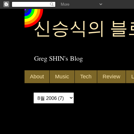
신승식의 블
Greg SHIN's Blog
About
Music
Tech
Review
L