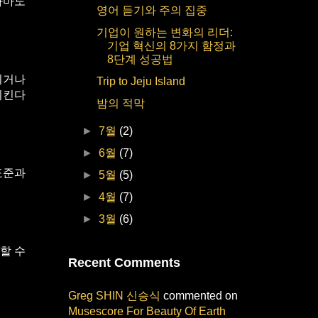
아마도
영어 듣기와 주의 집중
기업이 원하는 변화의 리더:
기업 혁신의 8가지 함정과
8단계 성공법
이거나
Trip to Jeju Island
지킨다
밤의 적막
►
7월
(2)
►
6월
(7)
표준과
►
5월
(5)
►
4월
(7)
►
3월
(6)
할 수
Recent Comments
Greg SHIN 신승식
commented on
Musescore For Beauty Of Earth