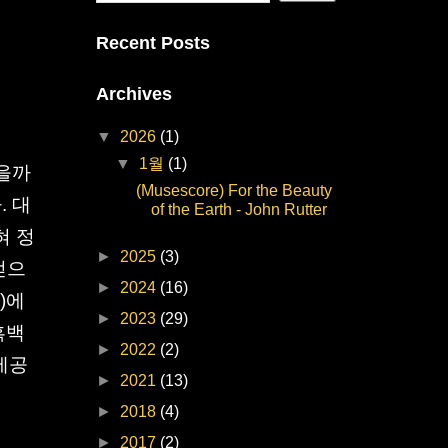
Recent Posts
Archives
▼
2026
(1)
▼
1월
(1)
있을까
(Musescore) For the Beauty
. 대
of the Earth - John Rutter
혀 정
►
2025
(3)
얻으
►
2024
(16)
)에
►
2023
(29)
흑백
►
2022
(2)
 제공
►
2021
(13)
►
2018
(4)
►
2017
(2)