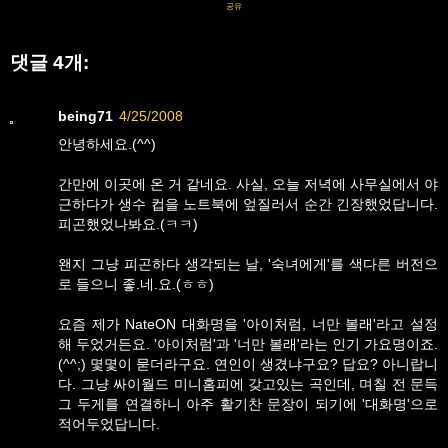
공유
댓글 4개:
being71
4/25/2008
안녕하세요.(^^)
간만에 이곳에 온 거 같네요. 사실, 오늘 저녁에 사무실에서 야
근하다가 생수 컵을 노트북에 엎질러서 순간 긴장했었답니다.
피곤했었나봐요.(ㅋㅋ)
왠지 그냥 피곤하다 생각되는 날, '숙녀에게'를 색다른 버전으
로 들으니 좋.네.요.(ㅎㅎ)
요즘 제가 NateON 대화명을 '아이처럼, 너만 볼래'라고 설정
해 두었거든요. '아이처럼'과 '너만 볼래'라는 인기 가요명이죠.
(^^;) 몇몇이 묻더라구요. 연인이 생겼냐구요? 답요? 아니랍니
다. 그냥 싸이월드 미니홈피에 갖고있는 곡인데, 며칠 전 문득
그 두게를 연결하니 아주 활기찬 문장이 되기에 '대화명'으로
적어두었답니다.