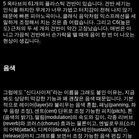
5 옥타브의 61개의 플라스틱 건반이 있습니다. 건반 세기는
인식을 하지만 무게가 너무 가볍고 터치감이 전혀 나지 않기
때문에 빠른 피아노곡이나, 클래식 음악처럼 익스프레션을 세
밀하게 조정해서 치는 것은 좀 어렵습니다. 그리고 C6(높은
도) 근처의 두 세 개의 건반이 약간 고장났습니다. 매번은 아
니고 가끔씩 건반에서 손가락을 뗄 때에 음이 한 번 더 나오는
현상이 생깁니다.
음색
그럼에도 "신디사이저"라는 이름을 그래도 붙인 이유는, 지금
봐도 상당히 막강한 기능과 꽤 괜찮은 음색 때문입니다. 기본
적으로 레이어(layer)라 불리우는 음색 혼합, 패닝(panning, 좌
우 음량 조정), 센트(cent) 단위로 조정 가능한 피치(pitch), 톤
(음색의 밝기), 떨림(modulation)의 속도와 깊이, 각종 리버브
(reverb)와 코러스(chorus) 효과는 물론이고, 엔빌로우프(소리
의 어택(attack), 디케이(decay), 서스테인(sustain), 릴리스
(release))까지 그래프를 보면서 조정 가능한 음색 편집 기능