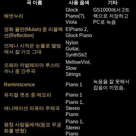
곡 이름
사용 음색
기타
Glock
GS1000에서 2트
해벗누리
Piano(?),
랙으로 저장하고
Viola
PC로 녹음
영화 뮬란(Mulan) 중 리플렉
ElPiano 2,
션(Reflection)
Glock Piano
Nylon
언제나 시작은 눈물로 앨범
Guitar,
에서 잘 가오 그대
SynthStr2
MellowViol,
오페라 까발레리아 루스띠
Slow
까나 중 간주곡
Strings
녹음을 잘 못해서
Reminiscence
Piano 1
잡음이 끼었음.
뮤지컬 캣츠 중 메모리
Piano 1
Piano 1,
애니메이션 라퓨타 주제곡
Stereo
Piano
Piano 1,
평창 사람들에게(동요 무궁
Stereo
화를 변형)
Piano