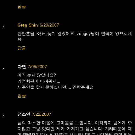
답글
Greg Shin
6/29/2007
한만훈님, 아뇨 늦지 않았어요. zenguy님이 연락이 없으시네
요.
답글
다연
7/05/2007
아직 늦지 않았나요?
가정형편이 어려워서...
새주인을 찾지 못하셨다면.... 연락주세요
답글
정소연
7/22/2007
님의 따스한 마음에 고마움을 느낌니다. 아직까지 남에게 주
지않고 그냥 있다면 제가 가져가고 싶습니다. 거리때문에 제
가 택배요원(택배비착불)을 보낼테니까 그사람한테 주면 되는