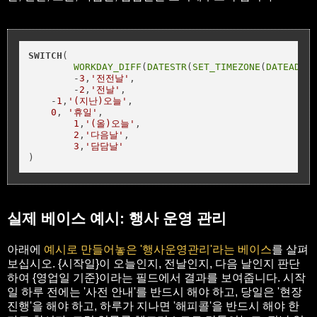
SWITCH
(

WORKDAY_DIFF
(
DATESTR
(
SET_TIMEZONE
(
DATEADD
(
N
	-
3
,
'전전날'
,

	-
2
,
'전날'
,

    -
1
,
'(지난)오늘'
,

0
, 
'휴일'
,

1
,
'(올)오늘'
,

2
,
'다음날'
,

3
,
'담담날'
)
실제 베이스 예시: 행사 운영 관리
아래에
예시로 만들어놓은 '행사운영관리'라는 베이스
를 살펴
보십시오. {시작일}이 오늘인지, 전날인지, 다음 날인지 판단
하여 {영업일 기준}이라는 필드에서 결과를 보여줍니다. 시작
일 하루 전에는 '사전 안내'를 반드시 해야 하고, 당일은 '현장
진행'을 해야 하고, 하루가 지나면 '해피콜'을 반드시 해야 한