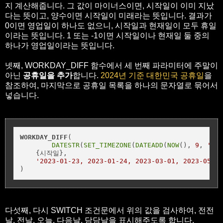
지 계산해줍니다. 그 값이 마이너스이면, 시작일이 이미 지났
다는 뜻이고, 양수이면 시작일이 미래라는 뜻입니다. 결과가
0이면 영업일이 하나도 없으니, 시작일과 현재일이 모두 휴일
이라는 뜻입니다. 1 또는 -1이면 시작일이나 현재일 둘 중의
하나가 영업일이라는 뜻입니다.
넷째, WORKDAY_DIFF 함수에서 세 번째 파라미터에 주말이
아닌
공휴일을 추가
합니다.
2024년 기준 대한민국 공휴일
을
참조하여, 마지막으로 공휴일 목록을 하나의 문자열로 묶어서
넣습니다.
WORKDAY_DIFF
(

DATESTR
(
SET_TIMEZONE
(
DATEADD
(
NOW
(), 
9
, 
'hou
    {시작일}, 

'2023-01-23, 2023-01-24, 2023-03-01, 2023-05-05
)
다섯째, 다시 SWITCH 조건문에서 위의 값을 검사하여, 전전
날, 전날, 오늘, 다음날, 담담날을 표시해주도록 합니다.