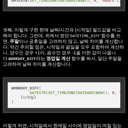
DATESTR
(
SET_TIMEZONE
(
DATEADD
(
NOW
(), 
9
, 
'hours'
), 
'A
셋째, 이렇게 구한 현재 날짜/시간과 {시작일} 필드값을 비교
해야 합니다. 그런데, 위에서 썼던
함수를 쓰
DATETIME_DIFF
면,
주말
이나 공휴일을 고려하지 않고, 날짜 차이를 계산합니
다. 약간 주의할 점은, 시작일과 끝일을 모두 포함하여 계산하
니, 양수인 경우 +1이, 음수인 경우 -1을 더한 값이 나옵니
다.
라는
영업일 계산
함수를 써서, 일단 주말을
WORKDAY_DIFF
고려하여 날짜 차이를 계산합니다.
WORKDAY_DIFF
(

DATESTR
(
SET_TIMEZONE
(
DATEADD
(
NOW
(), 
9
, 
'hou
    {시작일}

)
이렇게 하면, 시작일에서 현재일 사이에 영업일이 며칠 있는