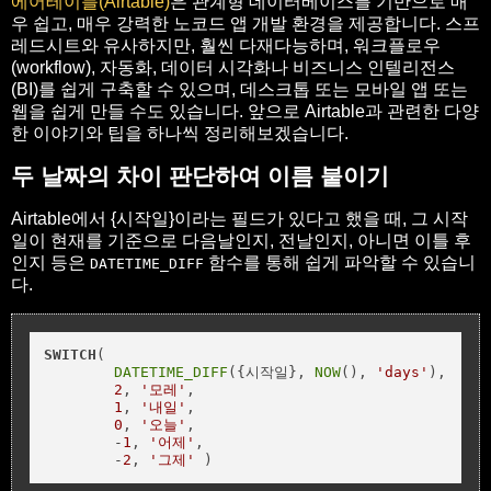
에어테이블(Airtable)
은 관계형 데이터베이스를 기반으로 매
우 쉽고, 매우 강력한 노코드 앱 개발 환경을 제공합니다. 스프
레드시트와 유사하지만, 훨씬 다재다능하며, 워크플로우
(workflow), 자동화, 데이터 시각화나 비즈니스 인텔리전스
(BI)를 쉽게 구축할 수 있으며, 데스크톱 또는 모바일 앱 또는
웹을 쉽게 만들 수도 있습니다. 앞으로 Airtable과 관련한 다양
한 이야기와 팁을 하나씩 정리해보겠습니다.
두 날짜의 차이 판단하여 이름 붙이기
Airtable에서 {시작일}이라는 필드가 있다고 했을 때, 그 시작
일이 현재를 기준으로 다음날인지, 전날인지, 아니면 이틀 후
인지 등은
함수를 통해 쉽게 파악할 수 있습니
DATETIME_DIFF
다.
SWITCH
(     

DATETIME_DIFF
({시작일}, 
NOW
(), 
'days'
), 

2
, 
'모레'
,

1
, 
'내일'
,

0
, 
'오늘'
,

	-
1
, 
'어제'
,

	-
2
, 
'그제'
 )