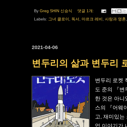
By
Greg SHIN 신승식
댓글 1개:
Labels:
그녀 클로이
,
독서
,
마르크 레비
,
사랑과 영혼
2021-04-06
변두리의 삶과 변두리 
변두리 로켓 
도 준의 『변
한 것은 아니
스의 『어웨
고, 재미있는
업 이야기가 