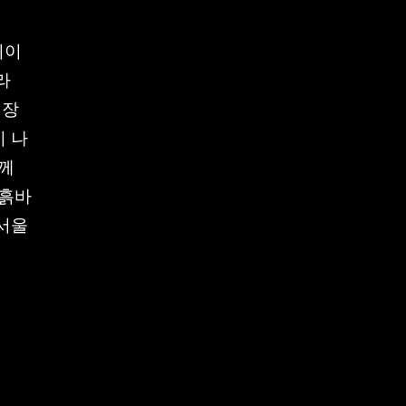
치이
라
 장
이 나
함께
 흙바
 서울