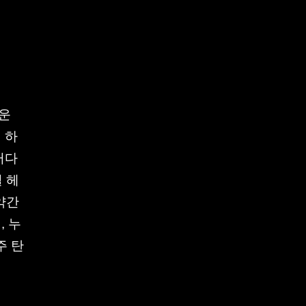
까운
 하
러다
 헤
약간
, 누
주 탄