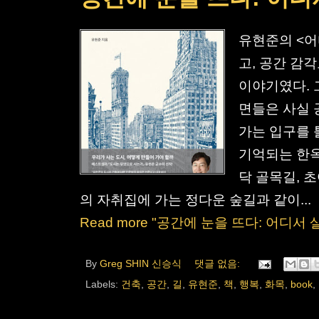
유현준의 <어
고, 공간 감
이야기였다. 
면들은 사실 
가는 입구를 
기억되는 한옥
닥 골목길, 
의 자취집에 가는 정다운 숲길과 같이...
Read more "공간에 눈을 뜨다: 어디서
By
Greg SHIN 신승식
댓글 없음:
Labels:
건축
,
공간
,
길
,
유현준
,
책
,
행복
,
화목
,
book
,