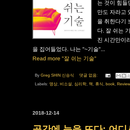
는 것이 힘들
만도 자라고 
을 취한다기 
다. 잘 쉬는
진 시간만이라
을 집어들었다. 나는 "~기술"...
Read more "잘 쉬는 기술"
By
Greg SHIN 신승식
댓글 없음:
Labels:
명상
,
비소설
,
심리학
,
책
,
휴식
,
book
,
Revie
2018-12-14
공간에 눈을 뜨다: 어디