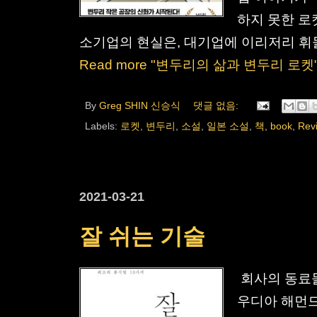
하지 못한 로
소기업의 현실은, 대기업에 이리저리 휘둘
Read more "변두리의 삶과 변두리 로켓
By
Greg SHIN 신승식
댓글 없음:
Labels:
로켓
,
변두리
,
소설
,
일본 소설
,
책
,
book
,
Rev
2021-03-21
잘 쉬는 기술
회사의 동료들
우디아 해먼드