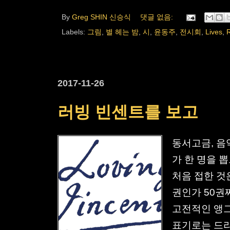
By
Greg SHIN 신승식
댓글 없음:
Labels:
그림
,
별 헤는 밤
,
시
,
윤동주
,
전시회
,
Lives
,
2017-11-26
러빙 빈센트를 보고
동서고금, 음
가 한 명을 
처음 접한 것
권인가 50권
고전적인 앵그
표기로는 드라